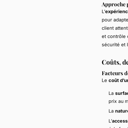
Approche p
L’
expérien
pour adapte
client atten
et contrôle
sécurité et 
Coûts, de
Facteurs d
Le
coût d’u
La
surfa
prix au m
La
natur
L’
accessi