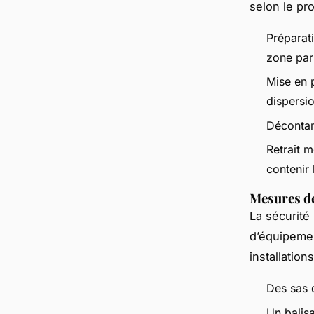
selon le pr
Préparat
zone par
Mise en 
dispersio
Décontam
Retrait 
contenir 
Mesures de
La sécurité
d’équipemen
installatio
Des sas 
Un balis