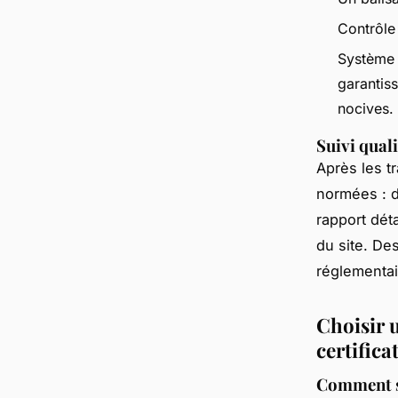
Contrôle 
Système d
garantiss
nocives.
Suivi qual
Après les tr
normées : d
rapport déta
du site. De
réglementai
Choisir u
certifica
Comment sé