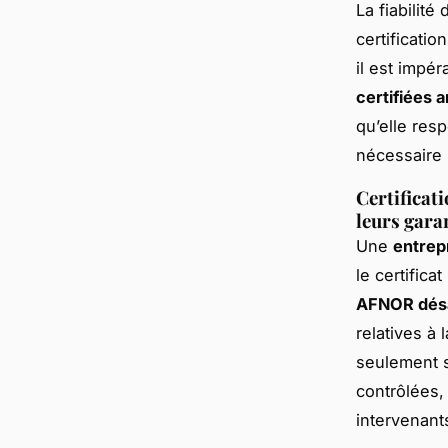
La fiabilité
certificatio
il est impéra
certifiées 
qu’elle res
nécessaire 
Certificat
leurs gara
Une
entrep
le certific
AFNOR dés
relatives à 
seulement 
contrôlées, 
intervenant