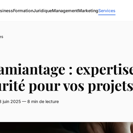
siness
Formation
Juridique
Management
Marketing
Services
es
miantage : expertise
rité pour vos projet
3 juin 2025 — 8 min de lecture