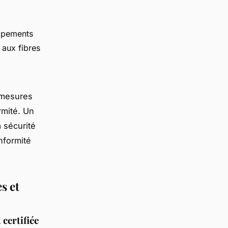
uipements
 aux fibres
s mesures
rmité. Un
a sécurité
nformité
es et
certifiée