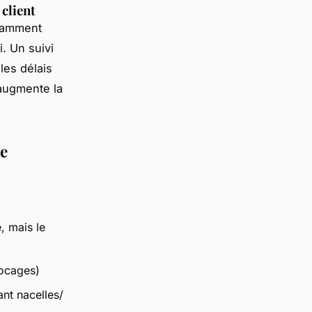
client
otamment
. Un suivi
 les délais
 augmente la
ge
e, mais le
locages)
nt nacelles/