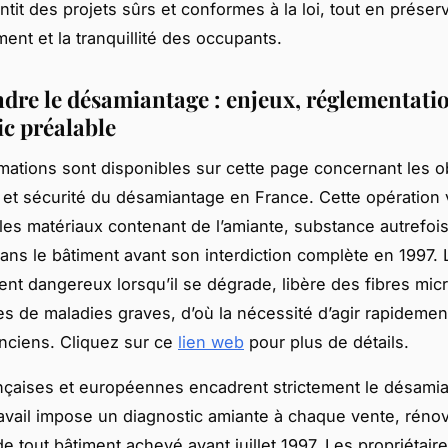
tit des projets sûrs et conformes à la loi, tout en préser
ent et la tranquillité des occupants.
re le désamiantage : enjeux, réglementatio
ic préalable
rmations sont disponibles sur cette page concernant les ob
et sécurité du désamiantage en France. Cette opération 
s les matériaux contenant de l’amiante, substance autrefois
ns le bâtiment avant son interdiction complète en 1997. 
ent dangereux lorsqu’il se dégrade, libère des fibres mi
s de maladies graves, d’où la nécessité d’agir rapidemen
nciens. Cliquez sur ce
lien web
pour plus de détails.
ançaises et européennes encadrent strictement le désami
vail impose un diagnostic amiante à chaque vente, rénov
e tout bâtiment achevé avant juillet 1997. Les propriétaire