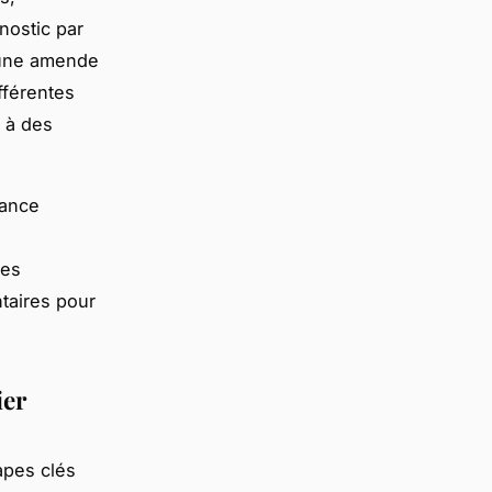
nostic par
 une amende
fférentes
t à des
lance
les
taires pour
ier
tapes clés