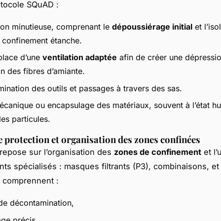
otocole SQuAD :
ion minutieuse, comprenant le
dépoussiérage initial
et l’is
 confinement étanche.
place d’une
ventilation adaptée
afin de créer une dépression
n des fibres d’amiante.
ination des outils et passages à travers des sas.
mécanique ou encapsulage des matériaux, souvent à l’état h
les particules.
 protection et organisation des zones confinées
 repose sur l’organisation des
zones de confinement
et l’u
ts spécialisés : masques filtrants (P3), combinaisons, et
ns comprennent :
de décontamination,
age précis,