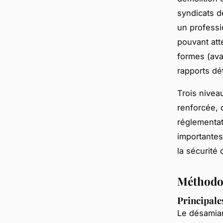
syndicats d
un professi
pouvant att
formes (ava
rapports dé
Trois nivea
renforcée, 
réglementat
importantes
la sécurité 
Méthodol
Principale
Le désamia