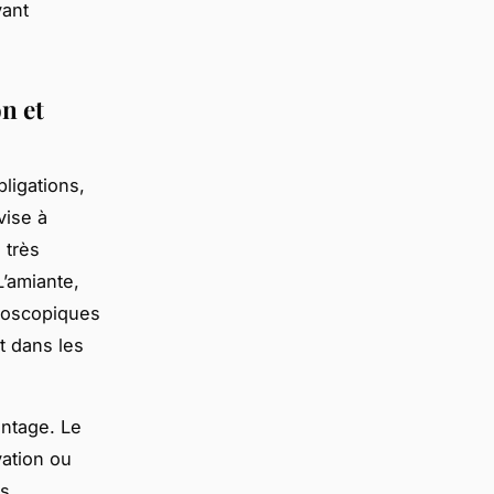
vant
n et
ligations,
vise à
 très
L’amiante,
croscopiques
t dans les
antage. Le
ation ou
s,