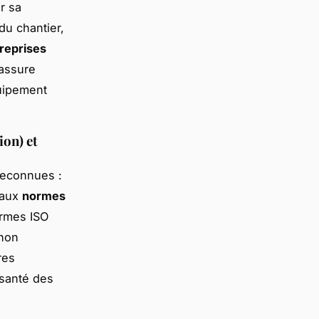
r sa
du chantier,
treprises
 assure
quipement
ion) et
 reconnues :
 aux
normes
rmes ISO
 non
res
 santé des