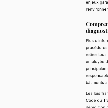
enjeux garan
l’environnem
Comprend
diagnost
Plus d’info
procédures 
retirer tou
employée da
principalem
responsable
bâtiments a
Les lois fr
Code du Tra
démolition d