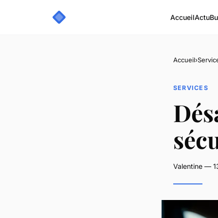
Accueil
Actu
Bu
Accueil
›
Servic
SERVICES
Désa
sécu
Valentine — 1