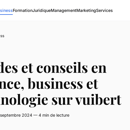
siness
Formation
Juridique
Management
Marketing
Services
ess
es et conseils en
nce, business et
nologie sur vuibert
 septembre 2024 — 4 min de lecture