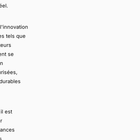
éel.
l'innovation
es tels que
teurs
ent se
in
urisées,
 durables
il est
r
dances
s