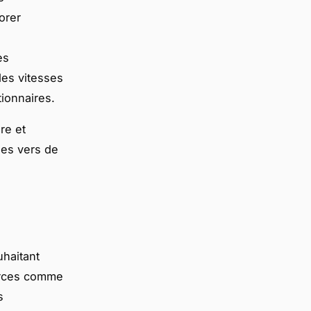
orer
es
des vitesses
tionnaires.
re et
ses vers de
haitant
ources comme
s