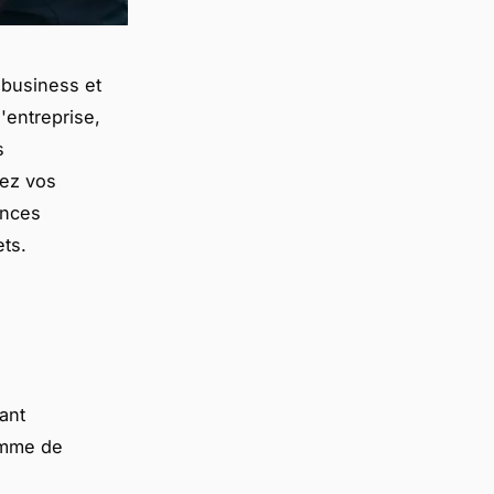
 business et
'entreprise,
s
mez vos
ances
ets.
ant
gamme de
e