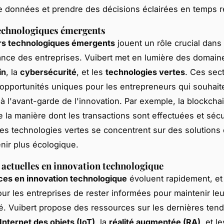
e données et prendre des décisions éclairées en temps r
echnologiques émergents
rs technologiques émergents
jouent un rôle crucial dans 
sance des entreprises. Vuibert met en lumière des domain
in
, la
cybersécurité
, et les
technologies vertes
. Ces sec
 opportunités uniques pour les entrepreneurs qui souhait
 à l'avant-garde de l'innovation. Par exemple, la blockcha
e la manière dont les transactions sont effectuées et séc
les technologies vertes se concentrent sur des solutions
nir plus écologique.
actuelles en innovation technologique
ces en innovation technologique
évoluent rapidement, et 
our les entreprises de rester informées pour maintenir leu
té. Vuibert propose des ressources sur les dernières ten
Internet des objets (IoT)
, la
réalité augmentée (RA)
, et le