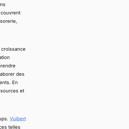
ons
s couvrent
ésorerie,
a croissance
ation
prendre
laborer des
ments. En
ssources et
tups.
Vuibert
es telles