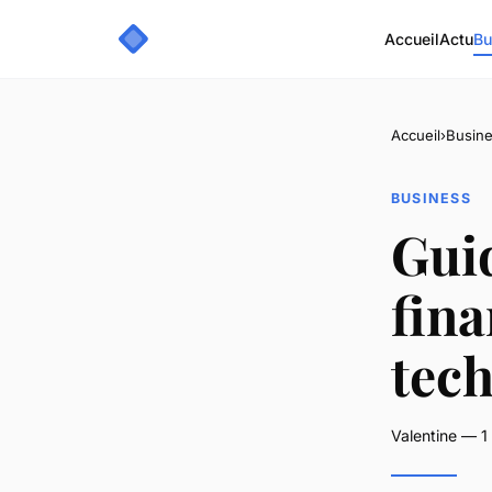
Accueil
Actu
Bu
Accueil
›
Busin
BUSINESS
Guid
fina
tech
Valentine — 1