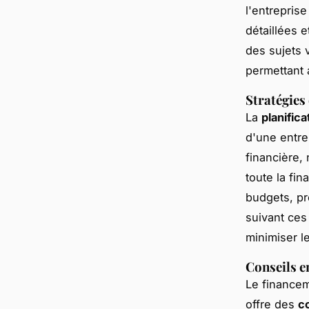
l'entreprise
détaillées 
des sujets v
permettant 
Stratégies 
La
planifica
d'une entrep
financière,
toute la fi
budgets, pr
suivant ces
minimiser le
Conseils e
Le financem
offre des
c