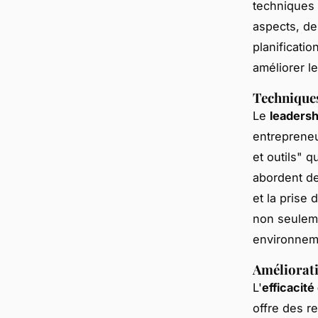
techniques 
aspects, de 
planificati
améliorer l
Technique
Le
leadersh
entrepreneu
et outils" 
abordent de
et la prise
non seuleme
environnemen
Améliorati
L'
efficacité
offre des r