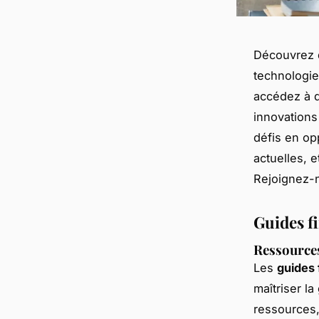
Découvrez d
technologie
accédez à d
innovations
défis en op
actuelles, 
Rejoignez-n
Guides f
Ressources
Les
guides 
maîtriser l
ressources,