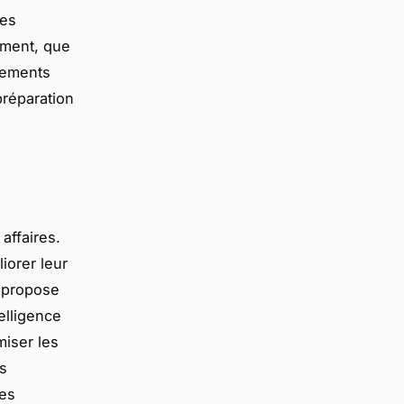
des
ement, que
ncements
préparation
affaires.
iorer leur
t propose
elligence
miser les
es
des