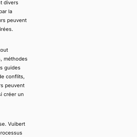
t divers
par la
eurs peuvent
irées.
tout
s, méthodes
es guides
e conflits,
urs peuvent
i créer un
se. Vuibert
 processus