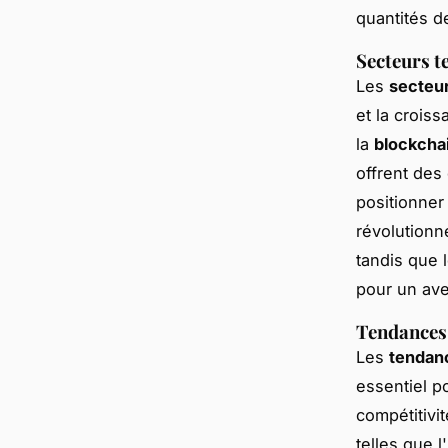
quantités d
Secteurs t
Les
secteu
et la crois
la
blockcha
offrent des
positionner
révolutionn
tandis que 
pour un ave
Tendances 
Les
tendan
essentiel p
compétitivi
telles que l'